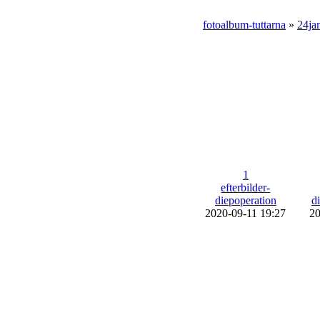
fotoalbum-tuttarna
»
24ja
1
efterbilder-
diepoperation
d
2020-09-11 19:27
20